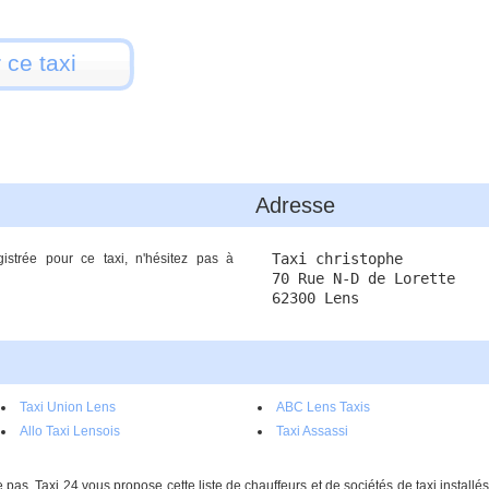
 ce taxi
Adresse
Taxi christophe
istrée pour ce taxi, n'hésitez pas à
70 Rue N-D de Lorette
62300 Lens
Taxi Union Lens
ABC Lens Taxis
Allo Taxi Lensois
Taxi Assassi
 pas, Taxi 24 vous propose cette liste de chauffeurs et de sociétés de taxi instal