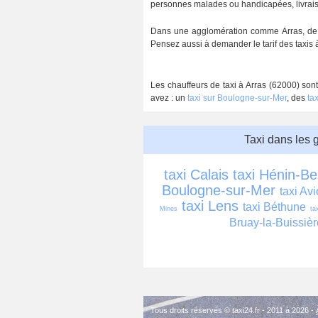
personnes malades ou handicapées, livraison 
Dans une agglomération comme Arras, de no
Pensez aussi à demander le tarif des taxis à
Les chauffeurs de taxi à Arras (62000) sont
avez : un
taxi sur Boulogne-sur-Mer
, des
ta
Taxi dans les 
taxi Calais
taxi Hénin-B
Boulogne-sur-Mer
taxi Av
taxi Lens
taxi Béthune
Mines
ta
Bruay-la-Buissièr
Tous droits réservés © taxi24.fr - 2011 à 2026 -