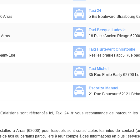
Taxi 24
0 Arras
5 Bis Boulevard Strasbourg 6
Taxi Becque Ludovic
 Arras
18 Place Ancien Rivage 62000
Taxi Hurtevent Christophe
aint-Éloi
Res les prairies apt 5 Rue bad
Taxi Michel
35 Rue Emile Basly 62790 Lef
Escoriza Manuel
21 Rue Bihucourt 62121 Béh
e-Calaisiens sont référencés ici, Taxi 24 .fr vous recommande de parcourir les
stallés à Arras (62000) pour lesquels sont consultables les infos de contact 
e taxi ou certains particuliers à leur compte à des informations en plus : service 2