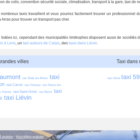
de colis, convention sécurité sociale, climatisation, transport à la gare, taxi de nui
mbreux taxis travaillent et vous pourrez facilement trouver un professionnel du 
 Arras pour trouver un transport pas cher.
 listées ici, cependant des municipalités limitrophes disposent aussi de sociétés
xis à Lens
, un
taxi autours de Calais
, des
taxis dans Liévin
.
grandes villes
Taxi dans
eaumont
taxi 
taxi 59
taxi Bully-les-Mines
taxi Aisne
ion
taxi Carvin
taxi Outreau
taxi Nœux-les-
taxi 
taxi Saint-Omer
xi Harnes
taxi Berck
taxi Liévin
e
À propos
-
Inscription gratuite