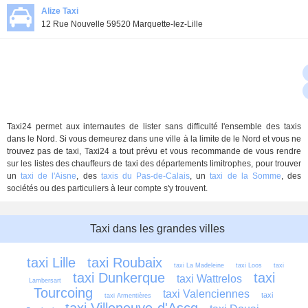
Alize Taxi
12 Rue Nouvelle 59520 Marquette-lez-Lille
Taxi24 permet aux internautes de lister sans difficulté l'ensemble des taxis
dans le Nord. Si vous demeurez dans une ville à la limite de le Nord et vous ne
trouvez pas de taxi, Taxi24 a tout prévu et vous recommande de vous rendre
sur les listes des chauffeurs de taxi des départements limitrophes, pour trouver
un
taxi de l'Aisne
, des
taxis du Pas-de-Calais
, un
taxi de la Somme
, des
sociétés ou des particuliers à leur compte s'y trouvent.
Taxi dans les grandes villes
taxi Lille
taxi Roubaix
taxi La Madeleine
taxi Loos
taxi 
taxi Dunkerque
taxi 
taxi Wattrelos
Lambersart
Tourcoing
taxi Valenciennes
taxi 
taxi Armentières