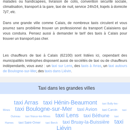
malades ou handicapées, livraison de colis, convention sécurité sociale,
climatisation, transport à la gare, taxi de nuit, service 24h/24, trajets à domicile
7j/7, etc.
Dans une grande ville comme Calais, de nombreux taxis circulent et vous
pourrez sans problème trouver un professionnel du transport Calaisiens qui
vous conduira. Pensez aussi à demander le tarif des taxis à Calais pour
trouver un transport pas cher.
Les chauffeurs de taxi à Calais (62100) sont listées ici, cependant des
municipalités limitrophes disposent aussi de sociétés de taxi ou de chauffeurs
indépendants, vous avez : un
taxi sur Lens
, des
taxis à Arras
, un
taxi autours
de Boulogne-sur-Mer
, des
taxis dans Liévin
.
Taxi dans les grandes villes
taxi Arras
taxi Hénin-Beaumont
taxi Bully-les-
taxi Boulogne-sur-Mer
taxi Avion
taxi Carvin
Mines
taxi 
taxi Lens
taxi Béthune
Outreau
taxi Nœux-les-Mines
taxi 
taxi 
taxi Bruay-la-Buissière
taxi Saint-Omer
Harnes
taxi Berck
Liévin