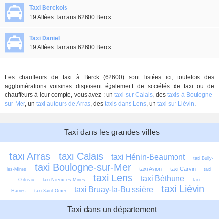
Taxi Berckois
19 Allées Tamaris 62600 Berck
Taxi Daniel
19 Allées Tamaris 62600 Berck
Les chauffeurs de taxi à Berck (62600) sont listées ici, toutefois des
agglomérations voisines disposent également de sociétés de taxi ou de
chauffeurs à leur compte, vous avez : un
taxi sur Calais
, des
taxis à Boulogne-
sur-Mer
, un
taxi autours de Arras
, des
taxis dans Lens
, un
taxi sur Liévin
.
Taxi dans les grandes villes
taxi Arras
taxi Calais
taxi Hénin-Beaumont
taxi Bully-
taxi Boulogne-sur-Mer
taxi Avion
taxi Carvin
les-Mines
taxi 
taxi Lens
taxi Béthune
Outreau
taxi Nœux-les-Mines
taxi 
taxi Liévin
taxi Bruay-la-Buissière
Harnes
taxi Saint-Omer
Taxi dans un département