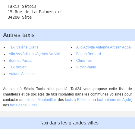
Taxis Sétois
15 Rue de la Palmeraie
34200 Sète
Autres taxis
Taxi Valérie Claris
Allo Activité Antenne Artisan Appel
Allo Ass Artisans Agréés Activité
Association
Bitoun Bernard
Taxis Sétois
Bonnet Pascal
Chris Taxi
Taxi fabien
Victor Pablo
Autuori Antoine
Au cas où Sétois Taxis n'est pas là, Taxi24 vous propose cette liste de
chauffeurs et de sociétés de taxi implantés dans les communes voisines pour
contacter un
taxi sur Montpellier
, des
taxis à Béziers
, un
taxi autours de Agde
,
des
taxis dans Lunel
.
Taxi dans les grandes villes