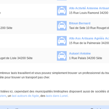
Allo Activité Antenne Artisa
e
15 Rue Louis Ramond 34200 
Bitoun Bernard
4200 Sète
Taxi de Sete 10 Rue Rouget d
Allo Ass Artisans Agréés Act
15 Rue de la Palmeraie 3420
Autuori Antoine
get de Lisle 34200 Sète
1 Rue Palais 34200 Sète
mbreux taxis travaillent et vous pouvez simplement trouver un professionnel du tr
ète pour trouver un transport pas cher.
 listées ici, cependant des municipalités limitrophes disposent aussi de sociétés 
ziers
, un
taxi autours de Agde
, des
taxis dans Lunel
.