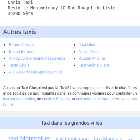
Chris Taxi
Resid le Montmorency 10 Rue Rouget de Lisle
34200 Sète
Autres taxis
Bonnet Pascal
Taxi fabien
Bitoun Bernard
Victor Pablo
Allo Activité Antenne Artisan Appel
Autuori Antoine
Association
Taxis Sétois
Taxi Valérie Claris
Allo Ass Artisans Agréés Activité
Taxis Sétois
Au cas où Taxi Chris n'est pas là, Taxi24 vous propose cette liste de chauffeurs
et de sociétés de taxi implantés dans les communes voisines pour contacter un
taxi sur Montpellier
, des
taxis à Béziers
, un
taxi autours de Agde
, des
taxis dans
Lunel
.
Taxi dans les grandes villes
taxi Montpellier
taxi Frontignan
taxi Mauguio
taxi 