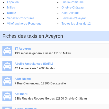
Espalion
Luc-la-Primaube
Millau
Onet-le-Château
Rodez
Saint-Affrique
Sébazac-Concourès
Sévérac-d'Aveyron
Villefranche-de-Rouergue
Toutes les villes du 12
Fiches des taxis en Aveyron
3T Aveyron
193 Impasse général Glissac 12100 Millau
Abeille Ambulances (SARL)
42 Avenue Paris 12000 Rodez
ABH Nickel
7 Rue Clémenceau 12300 Decazeville
Agt (sarl)
9 Bis Rue des Rouges Gorges 12850 Onet-le-Château