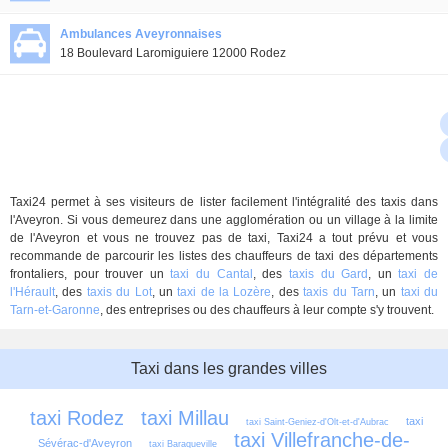
Ambulances Aveyronnaises
18 Boulevard Laromiguiere 12000 Rodez
Taxi24 permet à ses visiteurs de lister facilement l'intégralité des taxis dans
l'Aveyron. Si vous demeurez dans une agglomération ou un village à la limite
de l'Aveyron et vous ne trouvez pas de taxi, Taxi24 a tout prévu et vous
recommande de parcourir les listes des chauffeurs de taxi des départements
frontaliers, pour trouver un
taxi du Cantal
, des
taxis du Gard
, un
taxi de
l'Hérault
, des
taxis du Lot
, un
taxi de la Lozère
, des
taxis du Tarn
, un
taxi du
Tarn-et-Garonne
, des entreprises ou des chauffeurs à leur compte s'y trouvent.
Taxi dans les grandes villes
taxi Rodez
taxi Millau
taxi 
taxi Saint-Geniez-d'Olt-et-d'Aubrac
taxi Villefranche-de-
Sévérac-d'Aveyron
taxi Baraqueville