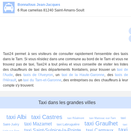
Bonnafous Jean-Jacques
6 Rue camelias 81240 Saint-Amans-Soult
Taxi24 permet à ses visiteurs de consulter rapidement l'ensemble des taxis
dans le Tarn. Si vous résidez dans une commune au bord de le Tarn et vous ne
trouvez pas de taxi, Taxi24 a tout prévu et vous conseille de visiter les listes
des chauffeurs de taxi des départements frontaliers, pour trouver un
taxi de
l'Aude
, des
taxis de l'Aveyron
, un
taxi de la Haute-Garonne
, des
taxis de
l'Hérault
, un
taxi du Tarn-et-Garonne
, des entreprises ou des chauffeurs à leur
compte s'y trouvent.
Taxi dans les grandes villes
taxi Albi
taxi Castres
taxi 
taxi Réalmont
taxi Marssac-sur-Tarn
taxi Graulhet
taxi Mazamet
Saint-Juéry
taxi Labruguière
taxi 
taxi 
taxi Saint-Sulpice-la-Pointe
taxi Carmaux