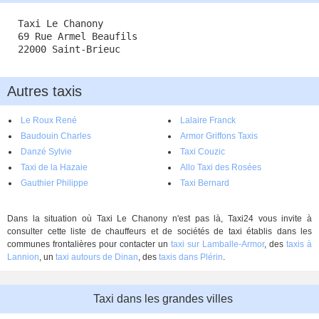
Taxi Le Chanony
69 Rue Armel Beaufils
22000 Saint-Brieuc
Autres taxis
Le Roux René
Lalaire Franck
Baudouin Charles
Armor Griffons Taxis
Danzé Sylvie
Taxi Couzic
Taxi de la Hazaie
Allo Taxi des Rosées
Gauthier Philippe
Taxi Bernard
Dans la situation où Taxi Le Chanony n'est pas là, Taxi24 vous invite à
consulter cette liste de chauffeurs et de sociétés de taxi établis dans les
communes frontalières pour contacter un
taxi sur Lamballe-Armor
, des
taxis à
Lannion
, un
taxi autours de Dinan
, des
taxis dans Plérin
.
Taxi dans les grandes villes