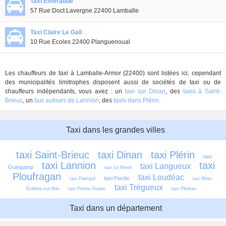
Taxi Emeraude
57 Rue Doct Lavergne 22400 Lamballe
Taxi Claire Le Gall
10 Rue Ecoles 22400 Planguenoual
Les chauffeurs de taxi à Lamballe-Armor (22400) sont listées ici, cependant
des municipalités limitrophes disposent aussi de sociétés de taxi ou de
chauffeurs indépendants, vous avez : un
taxi sur Dinan
, des
taxis à Saint-
Brieuc
, un
taxi autours de Lannion
, des
taxis dans Plérin
.
Taxi dans les grandes villes
taxi Saint-Brieuc
taxi Dinan
taxi Plérin
taxi 
taxi Lannion
taxi 
taxi Langueux
Guingamp
taxi Le Mené
Ploufragan
taxi Loudéac
taxi Pordic
taxi Paimpol
taxi Binic-
taxi Trégueux
Étables-sur-Mer
taxi Perros-Guirec
taxi Plédran
Taxi dans un département