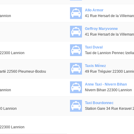
Allo Armor
Lannion
41 Rue Hersart de la Villema
Geffroy Maryvonne
41 Rue Hersart de la Villema
Taxi Duval
é 22300 Lannion
Taxi de Lannion Pennec Izell
Taxis Ménez
 Clarté 22560 Pleumeur-Bodou
49 Rue Tréguier 22300 Lanni
Anne Taxi - Nivern Bihan
annion
Nivern Bihan 22300 Lannion
Taxi Bourdonnec
00 Lannion
Station Gare 34 Rue Keravel
é 22300 Lannion