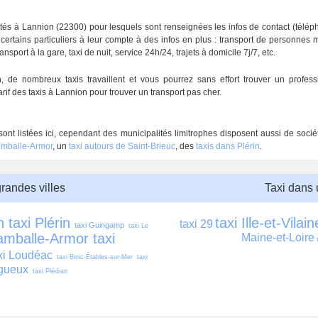
ntés à Lannion (22300) pour lesquels sont renseignées les infos de contact (télé
 certains particuliers à leur compte à des infos en plus : transport de personnes 
ansport à la gare, taxi de nuit, service 24h/24, trajets à domicile 7j/7, etc.
e nombreux taxis travaillent et vous pourrez sans effort trouver un profess
rif des taxis à Lannion pour trouver un transport pas cher.
ont listées ici, cependant des municipalités limitrophes disposent aussi de soci
Lamballe-Armor
, un
taxi autours de Saint-Brieuc
, des
taxis dans Plérin
.
grandes villes
Taxi dans
n
taxi Plérin
taxi Ille-et-Vilain
taxi 29
taxi Guingamp
taxi Le 
Lamballe-Armor
taxi 
Maine-et-Loire
xi Loudéac
taxi Binic-Étables-sur-Mer
taxi 
égueux
taxi Plédran