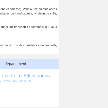
phone et adresse). Vous aurez en plus accès
malades ou handicapées, livraison de colis,
ionnel du transport Lannionnais qui vous
étés de taxi ou de chauffeurs indépendants,
 un département
e
taxi Loire-Atlantique
taxi 
taxi 56
taxi 85
taxi 53
taxi 72