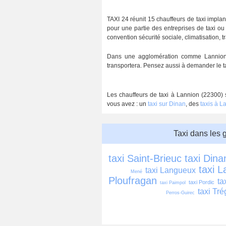
TAXI 24 réunit 15 chauffeurs de taxi impla
pour une partie des entreprises de taxi ou
convention sécurité sociale, climatisation, tr
Dans une agglomération comme Lannion, d
transportera. Pensez aussi à demander le ta
Les chauffeurs de taxi à Lannion (22300) s
vous avez : un
taxi sur Dinan
, des
taxis à 
Taxi dans les 
taxi Saint-Brieuc
taxi Dina
taxi 
taxi Langueux
Mené
Ploufragan
ta
taxi Pordic
taxi Paimpol
taxi Tr
Perros-Guirec