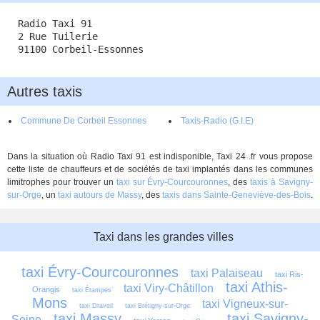
Radio Taxi 91
2 Rue Tuilerie
91100 Corbeil-Essonnes
Autres taxis
Commune De Corbeil Essonnes
Taxis-Radio (G.I.E)
Dans la situation où Radio Taxi 91 est indisponible, Taxi 24 .fr vous propose
cette liste de chauffeurs et de sociétés de taxi implantés dans les communes
limitrophes pour trouver un
taxi sur Évry-Courcouronnes
, des
taxis à Savigny-
sur-Orge
, un
taxi autours de Massy
, des
taxis dans Sainte-Geneviève-des-Bois
.
Taxi dans les grandes villes
taxi Évry-Courcouronnes
taxi Palaiseau
taxi Ris-
taxi Athis-
taxi Viry-Châtillon
Orangis
taxi Étampes
Mons
taxi Vigneux-sur-
taxi Draveil
taxi Brétigny-sur-Orge
taxi Massy
taxi Savigny-
Seine