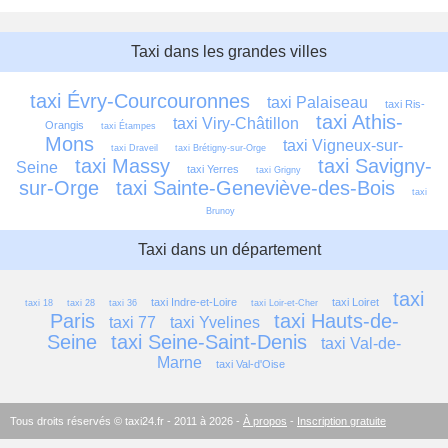
Taxi dans les grandes villes
taxi Évry-Courcouronnes
taxi Palaiseau
taxi Ris-
taxi Athis-
taxi Viry-Châtillon
Orangis
taxi Étampes
Mons
taxi Vigneux-sur-
taxi Draveil
taxi Brétigny-sur-Orge
taxi Massy
taxi Savigny-
Seine
taxi Yerres
taxi Grigny
sur-Orge
taxi Sainte-Geneviève-des-Bois
taxi 
Brunoy
Taxi dans un département
taxi 
taxi Indre-et-Loire
taxi Loiret
taxi 18
taxi 28
taxi 36
taxi Loir-et-Cher
Paris
taxi Hauts-de-
taxi 77
taxi Yvelines
Seine
taxi Seine-Saint-Denis
taxi Val-de-
Marne
taxi Val-d'Oise
Tous droits réservés © taxi24.fr - 2011 à 2026 -
À propos
-
Inscription gratuite