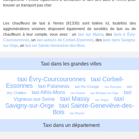
trouver un transport pas cher.
Les chauffeurs de taxi à Yerres (91330) sont listées ici, toutefois des
agglomérations voisines disposent également de sociétés de taxi ou de
chauffeurs à leur compte, vous avez : un
taxi sur Massy
, des
taxis à Évry-
Courcouronnes
, un
taxi autours de Corbeil-Essonnes
, des
taxis dans Savigny-
sur-Orge
, un
taxi sur Sainte-Geneviève-des-Bois
.
Taxi dans les grandes villes
taxi Évry-Courcouronnes
taxi Corbeil-
Essonnes
taxi Palaiseau
taxi Ris-Orangis
taxi 
taxi Étampes
taxi Athis-Mons
taxi 
Viry-Châtillon
taxi Draveil
taxi Brétigny-sur-Orge
taxi Massy
taxi 
Vigneux-sur-Seine
taxi Grigny
Savigny-sur-Orge
taxi Sainte-Geneviève-des-
Bois
taxi Brunoy
Taxi dans un département