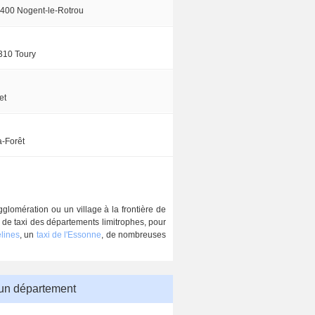
400 Nogent-le-Rotrou
310 Toury
et
a-Forêt
gglomération ou un village à la frontière de
rs de taxi des départements limitrophes, pour
elines
, un
taxi de l'Essonne
, de nombreuses
 un département