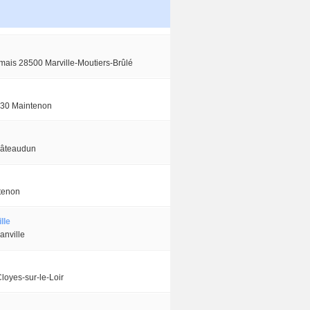
ais 28500 Marville-Moutiers-Brûlé
130 Maintenon
hâteaudun
tenon
lle
anville
loyes-sur-le-Loir