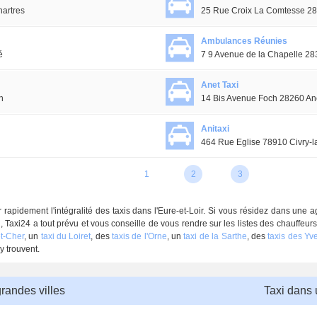
artres
25 Rue Croix La Comtesse 28
Ambulances Réunies
é
7 9 Avenue de la Chapelle 28
Anet Taxi
n
14 Bis Avenue Foch 28260 An
Anitaxi
464 Rue Eglise 78910 Civry-l
1
2
3
rapidement l'intégralité des taxis dans l'Eure-et-Loir. Si vous résidez dans une a
i, Taxi24 a tout prévu et vous conseille de vous rendre sur les listes des chauffeu
et-Cher
, un
taxi du Loiret
, des
taxis de l'Orne
, un
taxi de la Sarthe
, des
taxis des Yv
y trouvent.
grandes villes
Taxi dans