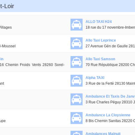
t-Loir
ALLO TAXI H24
illages
18 rue du 17 novembre-Imberm
Allo Taxi Leprince
el-Moussel
27 Avenue Gén de Gaulle 28
in
Allo Taxi Samson
6 Chemin Froids Vents 28260 Sorel-
70 Rue République 28200 C
Alpha TAXI
ant
3 Rue de la Ferté 28130 Main
Ambulance Et Taxis De Janvi
3 Rue Charles Péguy 28310 J
Ambulance La Cloysienne
oupe
8 Bis Chemin Sanitas 28220 C
Ambulances Malnuit