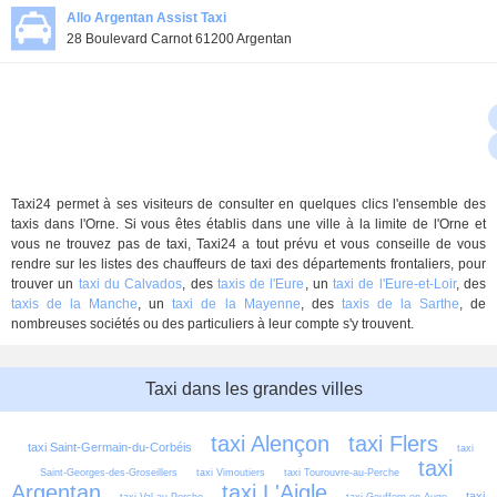
Allo Argentan Assist Taxi
28 Boulevard Carnot 61200 Argentan
Taxi24 permet à ses visiteurs de consulter en quelques clics l'ensemble des
taxis dans l'Orne. Si vous êtes établis dans une ville à la limite de l'Orne et
vous ne trouvez pas de taxi, Taxi24 a tout prévu et vous conseille de vous
rendre sur les listes des chauffeurs de taxi des départements frontaliers, pour
trouver un
taxi du Calvados
, des
taxis de l'Eure
, un
taxi de l'Eure-et-Loir
, des
taxis de la Manche
, un
taxi de la Mayenne
, des
taxis de la Sarthe
, de
nombreuses sociétés ou des particuliers à leur compte s'y trouvent.
Taxi dans les grandes villes
taxi Alençon
taxi Flers
taxi Saint-Germain-du-Corbéis
taxi 
taxi 
Saint-Georges-des-Groseillers
taxi Vimoutiers
taxi Tourouvre-au-Perche
Argentan
taxi L'Aigle
taxi 