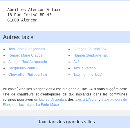
Abeilles Alençon Artaxi
18 Rue Cerisé BP 43
61000 Alençon
Autres taxis
Taxi Appel Alençonnais
Alençon Boismal Taxi
Renard Marie Claude
Hamon Stéphane Taxi
Alençon Taxi Jacquemin
Av2c
Jacquemin Patrick
Taxi le Person
Chevrollier Philippe Taxi
Taxi lhommet L&V
Au cas où Abeilles Alençon Artaxi est injoignable, Taxi 24 .fr vous suggère cette
liste de chauffeurs et d'entreprises de taxi implantés dans les communes
voisines pour avoir un
taxi sur Argentan
, des
taxis à L'Aigle
, un
taxi autours de
Flers
, des
taxis dans La Ferté-Macé
.
Taxi dans les grandes villes