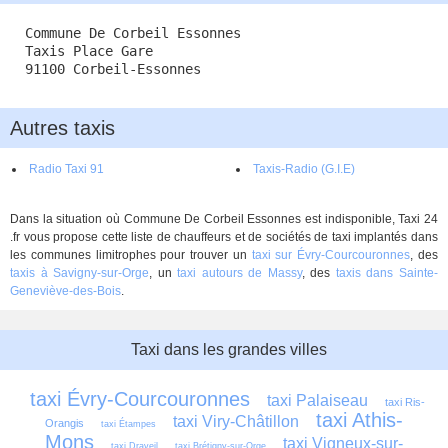
Commune De Corbeil Essonnes
Taxis Place Gare
91100 Corbeil-Essonnes
Autres taxis
Radio Taxi 91
Taxis-Radio (G.I.E)
Dans la situation où Commune De Corbeil Essonnes est indisponible, Taxi 24
.fr vous propose cette liste de chauffeurs et de sociétés de taxi implantés dans
les communes limitrophes pour trouver un
taxi sur Évry-Courcouronnes
, des
taxis à Savigny-sur-Orge
, un
taxi autours de Massy
, des
taxis dans Sainte-
Geneviève-des-Bois
.
Taxi dans les grandes villes
taxi Évry-Courcouronnes
taxi Palaiseau
taxi Ris-
taxi Athis-
taxi Viry-Châtillon
Orangis
taxi Étampes
Mons
taxi Vigneux-sur-
taxi Draveil
taxi Brétigny-sur-Orge