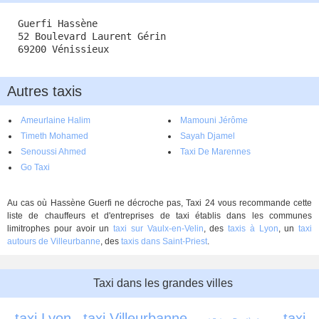
Guerfi Hassène
52 Boulevard Laurent Gérin
69200 Vénissieux
Autres taxis
Ameurlaine Halim
Mamouni Jérôme
Timeth Mohamed
Sayah Djamel
Senoussi Ahmed
Taxi De Marennes
Go Taxi
Au cas où Hassène Guerfi ne décroche pas, Taxi 24 vous recommande cette
liste de chauffeurs et d'entreprises de taxi établis dans les communes
limitrophes pour avoir un
taxi sur Vaulx-en-Velin
, des
taxis à Lyon
, un
taxi
autours de Villeurbanne
, des
taxis dans Saint-Priest
.
Taxi dans les grandes villes
taxi Lyon
taxi Villeurbanne
taxi 