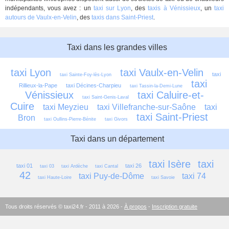
indépendants, vous avez : un
taxi sur Lyon
, des
taxis à Vénissieux
, un
taxi
autours de Vaulx-en-Velin
, des
taxis dans Saint-Priest
.
Taxi dans les grandes villes
taxi Lyon
taxi Vaulx-en-Velin
taxi 
taxi Sainte-Foy-lès-Lyon
taxi 
Rillieux-la-Pape
taxi Décines-Charpieu
taxi Tassin-la-Demi-Lune
Vénissieux
taxi Caluire-et-
taxi Saint-Genis-Laval
Cuire
taxi Meyzieu
taxi Villefranche-sur-Saône
taxi 
taxi Saint-Priest
Bron
taxi Oullins-Pierre-Bénite
taxi Givors
Taxi dans un département
taxi Isère
taxi 
taxi 01
taxi 26
taxi 03
taxi Ardèche
taxi Cantal
42
taxi Puy-de-Dôme
taxi 74
taxi Haute-Loire
taxi Savoie
Tous droits réservés © taxi24.fr - 2011 à 2026 -
À propos
-
Inscription gratuite