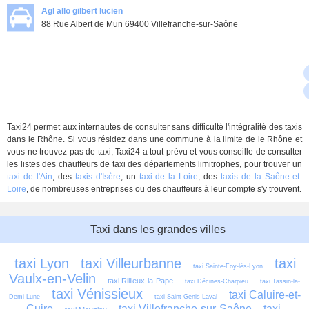
Agl allo gilbert lucien
88 Rue Albert de Mun 69400 Villefranche-sur-Saône
Taxi24 permet aux internautes de consulter sans difficulté l'intégralité des taxis
dans le Rhône. Si vous résidez dans une commune à la limite de le Rhône et
vous ne trouvez pas de taxi, Taxi24 a tout prévu et vous conseille de consulter
les listes des chauffeurs de taxi des départements limitrophes, pour trouver un
taxi de l'Ain
, des
taxis d'Isère
, un
taxi de la Loire
, des
taxis de la Saône-et-
Loire
, de nombreuses entreprises ou des chauffeurs à leur compte s'y trouvent.
Taxi dans les grandes villes
taxi Lyon
taxi Villeurbanne
taxi 
taxi Sainte-Foy-lès-Lyon
Vaulx-en-Velin
taxi Rillieux-la-Pape
taxi Décines-Charpieu
taxi Tassin-la-
taxi Vénissieux
taxi Caluire-et-
Demi-Lune
taxi Saint-Genis-Laval
Cuire
taxi Villefranche-sur-Saône
taxi 