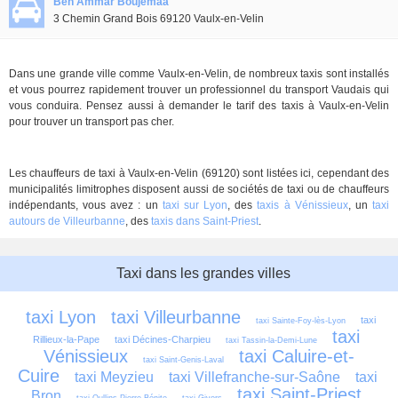
Ben Ammar Boujémaa
3 Chemin Grand Bois 69120 Vaulx-en-Velin
Dans une grande ville comme Vaulx-en-Velin, de nombreux taxis sont installés
et vous pourrez rapidement trouver un professionnel du transport Vaudais qui
vous conduira. Pensez aussi à demander le tarif des taxis à Vaulx-en-Velin
pour trouver un transport pas cher.
Les chauffeurs de taxi à Vaulx-en-Velin (69120) sont listées ici, cependant des
municipalités limitrophes disposent aussi de sociétés de taxi ou de chauffeurs
indépendants, vous avez : un
taxi sur Lyon
, des
taxis à Vénissieux
, un
taxi
autours de Villeurbanne
, des
taxis dans Saint-Priest
.
Taxi dans les grandes villes
taxi Lyon
taxi Villeurbanne
taxi 
taxi Sainte-Foy-lès-Lyon
taxi 
Rillieux-la-Pape
taxi Décines-Charpieu
taxi Tassin-la-Demi-Lune
Vénissieux
taxi Caluire-et-
taxi Saint-Genis-Laval
Cuire
taxi Meyzieu
taxi Villefranche-sur-Saône
taxi 
taxi Saint-Priest
Bron