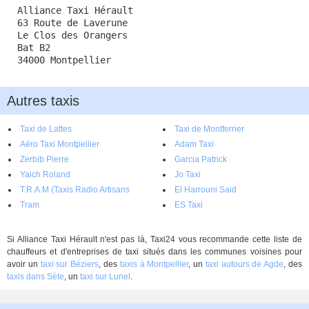
Alliance Taxi Hérault
63 Route de Laverune
Le Clos des Orangers
Bat B2
34000 Montpellier
Autres taxis
Taxi de Lattes
Taxi de Montferrier
Aéro Taxi Montpellier
Adam Taxi
Zerbib Pierre
Garcia Patrick
Yaich Roland
Jo Taxi
T.R.A.M (Taxis Radio Artisans
El Harrouni Said
Montpellier)
Tram
ES Taxi
Si Alliance Taxi Hérault n'est pas là, Taxi24 vous recommande cette liste de
chauffeurs et d'entreprises de taxi situés dans les communes voisines pour
avoir un
taxi sur Béziers
, des
taxis à Montpellier
, un
taxi autours de Agde
, des
taxis dans Sète
, un
taxi sur Lunel
.