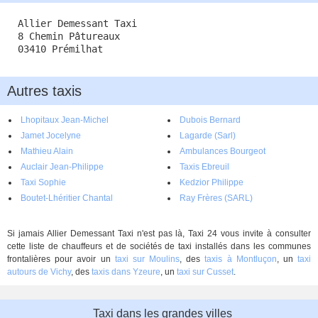
Allier Demessant Taxi
8 Chemin Pâtureaux
03410 Prémilhat
Autres taxis
Lhopitaux Jean-Michel
Dubois Bernard
Jamet Jocelyne
Lagarde (Sarl)
Mathieu Alain
Ambulances Bourgeot
Auclair Jean-Philippe
Taxis Ebreuil
Taxi Sophie
Kedzior Philippe
Boutet-Lhéritier Chantal
Ray Frères (SARL)
Si jamais Allier Demessant Taxi n'est pas là, Taxi 24 vous invite à consulter
cette liste de chauffeurs et de sociétés de taxi installés dans les communes
frontalières pour avoir un
taxi sur Moulins
, des
taxis à Montluçon
, un
taxi
autours de Vichy
, des
taxis dans Yzeure
, un
taxi sur Cusset
.
Taxi dans les grandes villes