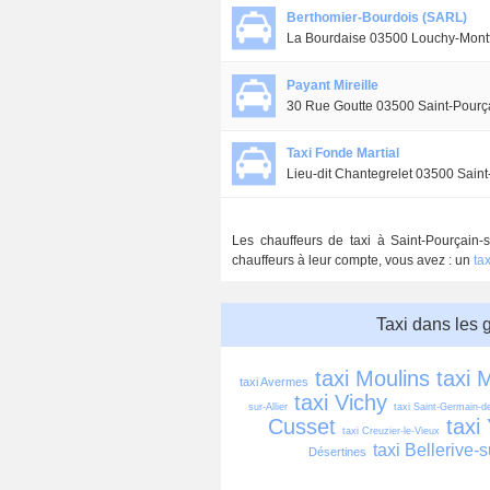
Berthomier-Bourdois (SARL)
La Bourdaise 03500 Louchy-Mont
Payant Mireille
30 Rue Goutte 03500 Saint-Pourça
Taxi Fonde Martial
Lieu-dit Chantegrelet 03500 Saint
Les chauffeurs de taxi à Saint-Pourçain-s
chauffeurs à leur compte, vous avez : un
ta
Taxi dans les 
taxi Moulins
taxi 
taxi Avermes
taxi Vichy
sur-Allier
taxi Saint-Germain-
Cusset
taxi
taxi Creuzier-le-Vieux
taxi Bellerive-s
Désertines