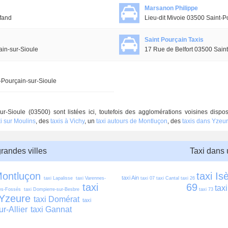
Marsanon Philippe
fand
Lieu-dit Mivoie 03500 Saint-P
Saint Pourçain Taxis
in-sur-Sioule
17 Rue de Belfort 03500 Saint
-Pourçain-sur-Sioule
ur-Sioule (03500) sont listées ici, toutefois des agglomérations voisines dis
xi sur Moulins
, des
taxis à Vichy
, un
taxi autours de Montluçon
, des
taxis dans Yzeu
grandes villes
Taxi dans
Montluçon
taxi Is
taxi Ain
taxi Lapalisse
taxi Varennes-
taxi 07
taxi Cantal
taxi 26
taxi 
69
tax
des-Fossés
taxi Dompierre-sur-Besbre
taxi 73
 Yzeure
taxi Domérat
taxi 
ur-Allier
taxi Gannat