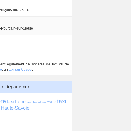
ourçain-sur-Sioule
-Pourçain-sur-Sioule
posent également de sociétés de taxi ou de
re
, un
taxi sur Cusset
.
 un département
ère
taxi 
taxi Loire
taxi 63
taxi Haute-Loire
i Haute-Savoie