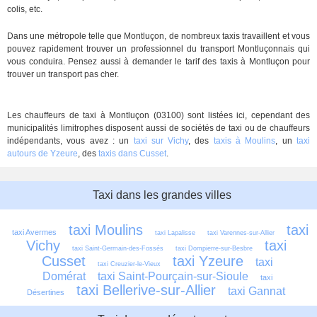
colis, etc.
Dans une métropole telle que Montluçon, de nombreux taxis travaillent et vous
pouvez rapidement trouver un professionnel du transport Montluçonnais qui
vous conduira. Pensez aussi à demander le tarif des taxis à Montluçon pour
trouver un transport pas cher.
Les chauffeurs de taxi à Montluçon (03100) sont listées ici, cependant des
municipalités limitrophes disposent aussi de sociétés de taxi ou de chauffeurs
indépendants, vous avez : un
taxi sur Vichy
, des
taxis à Moulins
, un
taxi
autours de Yzeure
, des
taxis dans Cusset
.
Taxi dans les grandes villes
taxi Moulins
taxi 
taxi Avermes
taxi Lapalisse
taxi Varennes-sur-Allier
Vichy
taxi 
taxi Saint-Germain-des-Fossés
taxi Dompierre-sur-Besbre
Cusset
taxi Yzeure
taxi 
taxi Creuzier-le-Vieux
Domérat
taxi Saint-Pourçain-sur-Sioule
taxi 
taxi Bellerive-sur-Allier
taxi Gannat
Désertines