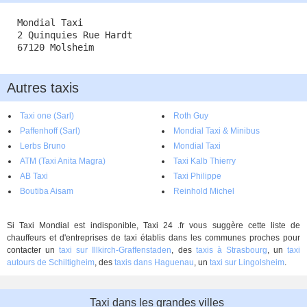
Mondial Taxi
2 Quinquies Rue Hardt
67120 Molsheim
Autres taxis
Taxi one (Sarl)
Roth Guy
Paffenhoff (Sarl)
Mondial Taxi & Minibus
Lerbs Bruno
Mondial Taxi
ATM (Taxi Anita Magra)
Taxi Kalb Thierry
AB Taxi
Taxi Philippe
Boutiba Aisam
Reinhold Michel
Si Taxi Mondial est indisponible, Taxi 24 .fr vous suggère cette liste de
chauffeurs et d'entreprises de taxi établis dans les communes proches pour
contacter un
taxi sur Illkirch-Graffenstaden
, des
taxis à Strasbourg
, un
taxi
autours de Schiltigheim
, des
taxis dans Haguenau
, un
taxi sur Lingolsheim
.
Taxi dans les grandes villes