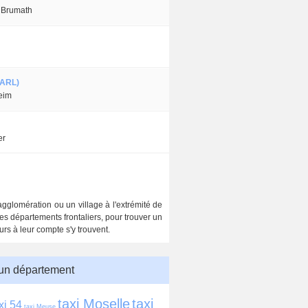
 Brumath
SARL)
eim
er
agglomération ou un village à l'extrémité de
des départements frontaliers, pour trouver un
urs à leur compte s'y trouvent.
 un département
taxi Moselle
taxi 
xi 54
taxi Meuse