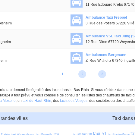
11 Rue Edouard Krebs 67170
Ambulance Taxi Freppel
olsheim
3 Rue des Potiers 67220 Villé
Ambulance VSL Taxi Jung (
tigheim
12 Rue Dîme 67720 Weyersh
Ambulances Bergmann
heim
Zi Rue Wittholtz 67340 Ingwill
1
2
3
très rapidement l'intégralité des taxis dans le Bas-Rhin. Si vous résidez dans une 
Taxi24 a tout prévu et vous conseille de consulter les listes des chauffeurs de taxi 
la Moselle
, un
taxi du Haut-Rhin
, des
taxis des Vosges
, des sociétés ou des chauffe
grandes villes
Taxi dans
taxi 51
ta
taxi 
taxi 10
i Erstein
taxi Wissembourg
taxi Brumath
taxi 08
taxi Haute-Marne