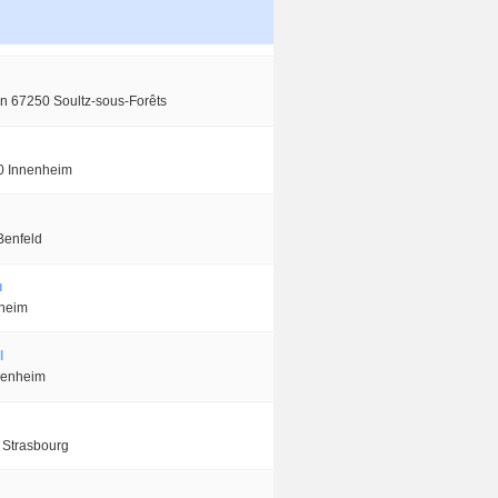
n 67250 Soultz-sous-Forêts
0 Innenheim
Benfeld
u
heim
l
lenheim
 Strasbourg