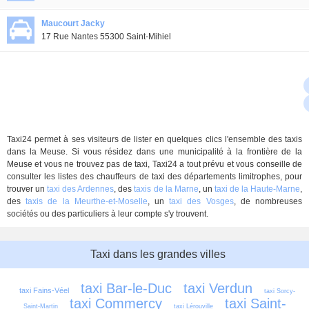
Maucourt Jacky
17 Rue Nantes 55300 Saint-Mihiel
Taxi24 permet à ses visiteurs de lister en quelques clics l'ensemble des taxis
dans la Meuse. Si vous résidez dans une municipalité à la frontière de la
Meuse et vous ne trouvez pas de taxi, Taxi24 a tout prévu et vous conseille de
consulter les listes des chauffeurs de taxi des départements limitrophes, pour
trouver un
taxi des Ardennes
, des
taxis de la Marne
, un
taxi de la Haute-Marne
,
des
taxis de la Meurthe-et-Moselle
, un
taxi des Vosges
, de nombreuses
sociétés ou des particuliers à leur compte s'y trouvent.
Taxi dans les grandes villes
taxi Bar-le-Duc
taxi Verdun
taxi Fains-Véel
taxi Sorcy-
taxi Commercy
taxi Saint-
Saint-Martin
taxi Lérouville