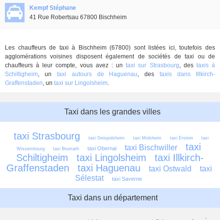
Kempf Stéphane
41 Rue Robertsau 67800 Bischheim
Les chauffeurs de taxi à Bischheim (67800) sont listées ici, toutefois des
agglomérations voisines disposent également de sociétés de taxi ou de
chauffeurs à leur compte, vous avez : un
taxi sur Strasbourg
, des
taxis à
Schiltigheim
, un
taxi autours de Haguenau
, des
taxis dans Illkirch-
Graffenstaden
, un
taxi sur Lingolsheim
.
Taxi dans les grandes villes
taxi Strasbourg
taxi Geispolsheim
taxi Molsheim
taxi Erstein
taxi 
taxi 
taxi Bischwiller
taxi Obernai
Wissembourg
taxi Brumath
Schiltigheim
taxi Lingolsheim
taxi Illkirch-
Graffenstaden
taxi Haguenau
taxi Ostwald
taxi 
Sélestat
taxi Saverne
Taxi dans un département