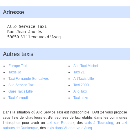
CB et Espéces.
Adresse
Allo Service Taxi
Rue Jean Jaurés
59650 Villeneuve-d'Ascq
Autres taxis
Europe Taxi
Allo Taxi Michel
Taxis Jo
Taxi 21
Taxi Fernando Goncalves
Art'Taxis Lille
Allo Service Taxi
Taxi 2000
Gare Taxis Lille
Allo Taxi
Taxi Yarrouti
Taxi alize
Dans la situation où Allo Service Taxi est indisponible, TAXI 24 vous propose
cette liste de chauffeurs et d'entreprises de taxi établis dans les communes
limitrophes pour avoir un
taxi sur Roubaix
, des
taxis à Tourcoing
, un
taxi
autours de Dunkerque
, des
taxis dans Villeneuve-d'Ascq
.