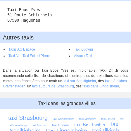
Taxi Boos Yves
51 Route Schirrhein
67500 Haguenau
Autres taxis
Taxis AG Espace
Taxi Ludwig
Taxi Allo Taxi Eckert Pierre
Alsace Taxi
Dans la situation où Taxi Boos Yves est injoignable, TAXI 24 .fr vous
recommande cette liste de chauffeurs et d'entreprises de taxi situés dans les
communes frontalières pour avoir un
taxi sur Schiltigheim
, des
taxis à Illkirch-
Graffenstaden
, un
taxi autours de Strasbourg
, des
taxis dans Lingolsheim
.
Taxi dans les grandes villes
taxi Strasbourg
taxi Geispolsheim
taxi Molsheim
taxi Erstein
taxi 
taxi 
taxi Bischwiller
taxi Obernai
Wissembourg
taxi Brumath
Schiltigheim
taxi Lingolsheim
taxi Illkirch-