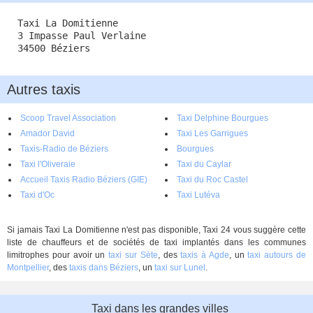
Taxi La Domitienne
3 Impasse Paul Verlaine
34500 Béziers
Autres taxis
Scoop Travel Association
Taxi Delphine Bourgues
Amador David
Taxi Les Garrigues
Taxis-Radio de Béziers
Bourgues
Taxi l'Oliveraie
Taxi du Caylar
Accueil Taxis Radio Béziers (GIE)
Taxi du Roc Castel
Taxi d'Oc
Taxi Lutéva
Si jamais Taxi La Domitienne n'est pas disponible, Taxi 24 vous suggère cette
liste de chauffeurs et de sociétés de taxi implantés dans les communes
limitrophes pour avoir un
taxi sur Sète
, des
taxis à Agde
, un
taxi autours de
Montpellier
, des
taxis dans Béziers
, un
taxi sur Lunel
.
Taxi dans les grandes villes