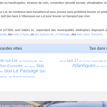
 ou handicapées, livraison de colis, convention sécurité sociale, climatisation, tran
-Lot, de nombreux taxis travaillent et vous pouvez sans problème trouver un profe
rif des taxis à Villeneuve-sur-Lot pour trouver un transport pas cher.
ot (47300) sont listées ici, cependant des municipalités limitrophes disposent 
mande
, des
taxis à Agen
, un
taxi autours de Le Passage
, des
taxis dans Tonneins
.
grandes villes
Taxi dans
ade-sur-Lot
taxi 17
taxi 24
taxi Sainte-Bazeille
taxi 
taxi 16
taxi 19
taxi Creuse
taxi 
Atlantiques
 Bon-Encontre
taxi Layrac
taxi Deux-
taxi Le Passage
taxi 
nes
eljaloux
taxi Miramont-de-Guyenne
À propos
-
Inscription gratuite