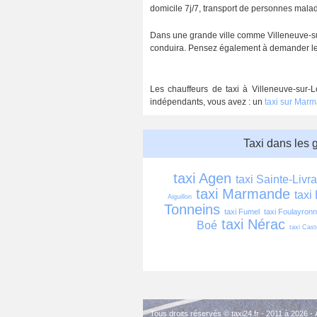
domicile 7j/7, transport de personnes malades
Dans une grande ville comme Villeneuve-sur
conduira. Pensez également à demander le ta
Les chauffeurs de taxi à Villeneuve-sur-L
indépendants, vous avez : un
taxi sur Mar
Taxi dans les 
taxi Agen
taxi Sainte-Livr
taxi Marmande
taxi
Aiguillon
Tonneins
taxi Fumel
taxi Foulayron
taxi Nérac
Boé
taxi Cast
Tous droits réservés © taxi24.fr - 2011 à 2026 -