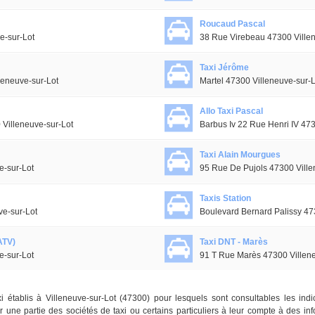
Roucaud Pascal
e-sur-Lot
38 Rue Virebeau 47300 Villen
Taxi Jérôme
leneuve-sur-Lot
Martel 47300 Villeneuve-sur-L
Allo Taxi Pascal
Villeneuve-sur-Lot
Barbus Iv 22 Rue Henri IV 473
Taxi Alain Mourgues
e-sur-Lot
95 Rue De Pujols 47300 Ville
Taxis Station
ve-sur-Lot
Boulevard Bernard Palissy 47
ATV)
Taxi DNT - Marès
e-sur-Lot
91 T Rue Marès 47300 Villene
i établis à Villeneuve-sur-Lot (47300) pour lesquels sont consultables les in
une partie des sociétés de taxi ou certains particuliers à leur compte à des infos