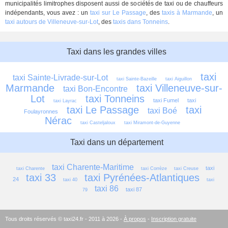
municipalités limitrophes disposent aussi de sociétés de taxi ou de chauffeurs
indépendants, vous avez : un
taxi sur Le Passage
, des
taxis à Marmande
, un
taxi autours de Villeneuve-sur-Lot
, des
taxis dans Tonneins
.
Taxi dans les grandes villes
taxi 
taxi Sainte-Livrade-sur-Lot
taxi Sainte-Bazeille
taxi Aiguillon
Marmande
taxi Villeneuve-sur-
taxi Bon-Encontre
Lot
taxi Tonneins
taxi Fumel
taxi 
taxi Layrac
taxi Le Passage
taxi 
taxi Boé
Foulayronnes
Nérac
taxi Casteljaloux
taxi Miramont-de-Guyenne
Taxi dans un département
taxi Charente-Maritime
taxi 
taxi Charente
taxi Corrèze
taxi Creuse
taxi 33
taxi Pyrénées-Atlantiques
24
taxi 40
taxi 
taxi 86
taxi 87
79
Tous droits réservés © taxi24.fr - 2011 à 2026 -
À propos
-
Inscription gratuite