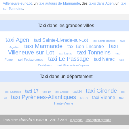
Villeneuve-sur-Lot
, un
taxi autours de Marmande
, des
taxis dans Agen
, un
taxi
sur Tonneins
.
Taxi dans les grandes villes
taxi Agen
taxi Sainte-Livrade-sur-Lot
taxi Sainte-Bazeille
taxi 
taxi Marmande
taxi 
taxi Bon-Encontre
Aiguillon
Villeneuve-sur-Lot
taxi Tonneins
taxi 
taxi Layrac
taxi Le Passage
taxi Nérac
Fumel
taxi Foulayronnes
taxi 
Casteljaloux
taxi Miramont-de-Guyenne
Taxi dans un département
taxi Gironde
taxi 17
taxi 24
taxi Charente
taxi 19
taxi Creuse
taxi 
taxi Pyrénées-Atlantiques
taxi Vienne
taxi 
40
taxi 79
Haute-Vienne
Tous droits réservés © taxi24.fr - 2011 à 2026 -
À propos
-
Inscription gratuite