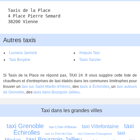
Taxis de la Place
4 Place Pierre Semard
38200 Vienne
Autres taxis
Luciano Jannick
Ampuis Taxi
Taxi Bruyère
Taxis Sarzier
Si Taxis de la Place ne répond pas, TAXI 24 .fr vous suggère cette liste de
chauffeurs et d'entreprises de taxi établis dans les communes limitrophes pour
trouver un
taxi sur Saint-Martin-d'Hères
, des
taxis à Échirolles
, un
taxi autours
de Grenoble
, des
taxis dans Bourgoin-Jallieu
.
Taxi dans les grandes villes
taxi Grenoble
taxi 
taxi Villefontaine
taxi L'Isle-d'Abeau
Échirolles
taxi 
taxi Le Pont-de-Claix
taxi Charvieu-Chavagneux
taxi Bourgoin-Jallieu
Meylan