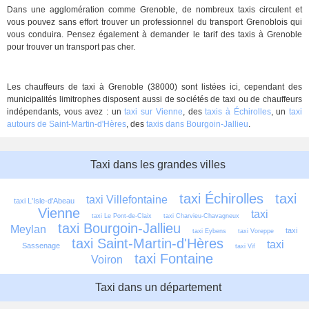
Dans une agglomération comme Grenoble, de nombreux taxis circulent et
vous pouvez sans effort trouver un professionnel du transport Grenoblois qui
vous conduira. Pensez également à demander le tarif des taxis à Grenoble
pour trouver un transport pas cher.
Les chauffeurs de taxi à Grenoble (38000) sont listées ici, cependant des
municipalités limitrophes disposent aussi de sociétés de taxi ou de chauffeurs
indépendants, vous avez : un
taxi sur Vienne
, des
taxis à Échirolles
, un
taxi
autours de Saint-Martin-d'Hères
, des
taxis dans Bourgoin-Jallieu
.
Taxi dans les grandes villes
taxi Échirolles
taxi 
taxi Villefontaine
taxi L'Isle-d'Abeau
Vienne
taxi 
taxi Le Pont-de-Claix
taxi Charvieu-Chavagneux
taxi Bourgoin-Jallieu
Meylan
taxi 
taxi Eybens
taxi Voreppe
taxi Saint-Martin-d'Hères
taxi 
Sassenage
taxi Vif
taxi Fontaine
Voiron
Taxi dans un département