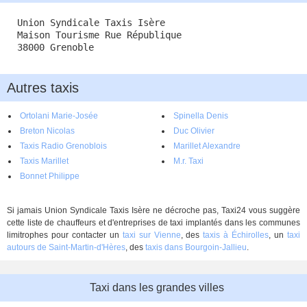
Union Syndicale Taxis Isère
Maison Tourisme Rue République
38000 Grenoble
Autres taxis
Ortolani Marie-Josée
Spinella Denis
Breton Nicolas
Duc Olivier
Taxis Radio Grenoblois
Marillet Alexandre
Taxis Marillet
M.r. Taxi
Bonnet Philippe
Si jamais Union Syndicale Taxis Isère ne décroche pas, Taxi24 vous suggère
cette liste de chauffeurs et d'entreprises de taxi implantés dans les communes
limitrophes pour contacter un
taxi sur Vienne
, des
taxis à Échirolles
, un
taxi
autours de Saint-Martin-d'Hères
, des
taxis dans Bourgoin-Jallieu
.
Taxi dans les grandes villes