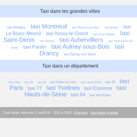
Taxi dans les grandes villes
taxi Montreuil
taxi 
taxi Bobigny
taxi Rosny-sous-Bois
taxi Bondy
taxi 
Le Blanc-Mesnil
taxi Noisy-le-Grand
taxi Livry-Gargan
Saint-Denis
taxi Aubervilliers
taxi Sevran
taxi Saint-Ouen-sur-
taxi Aulnay-sous-Bois
taxi 
taxi Pantin
Seine
Drancy
taxi Épinay-sur-Seine
Taxi dans un département
taxi 
taxi Indre-et-Loire
taxi 45
taxi Cher
taxi 28
taxi 36
taxi Loir-et-Cher
Paris
taxi Yvelines
taxi 
taxi 77
taxi Essonne
Hauts-de-Seine
taxi 94
taxi Val-d'Oise
Tous droits réservés © taxi24.fr - 2011 à 2026 -
À propos
-
Inscription gratuite