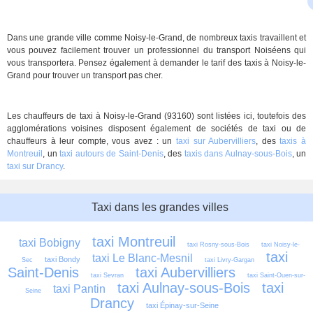
Dans une grande ville comme Noisy-le-Grand, de nombreux taxis travaillent et
vous pouvez facilement trouver un professionnel du transport Noiséens qui
vous transportera. Pensez également à demander le tarif des taxis à Noisy-le-
Grand pour trouver un transport pas cher.
Les chauffeurs de taxi à Noisy-le-Grand (93160) sont listées ici, toutefois des
agglomérations voisines disposent également de sociétés de taxi ou de
chauffeurs à leur compte, vous avez : un
taxi sur Aubervilliers
, des
taxis à
Montreuil
, un
taxi autours de Saint-Denis
, des
taxis dans Aulnay-sous-Bois
, un
taxi sur Drancy
.
Taxi dans les grandes villes
taxi Montreuil
taxi Bobigny
taxi Rosny-sous-Bois
taxi Noisy-le-
taxi 
taxi Le Blanc-Mesnil
taxi Bondy
Sec
taxi Livry-Gargan
Saint-Denis
taxi Aubervilliers
taxi Sevran
taxi Saint-Ouen-sur-
taxi Aulnay-sous-Bois
taxi 
taxi Pantin
Seine
Drancy
taxi Épinay-sur-Seine