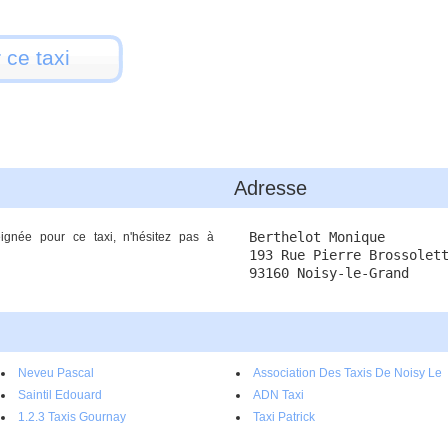
 ce taxi
Adresse
Berthelot Monique
ignée pour ce taxi, n'hésitez pas à
193 Rue Pierre Brossolet
93160 Noisy-le-Grand
Neveu Pascal
Association Des Taxis De Noisy Le
Saintil Edouard
Grand Et Gournay - Bas Heurts
ADN Taxi
1.2.3 Taxis Gournay
Taxi Patrick