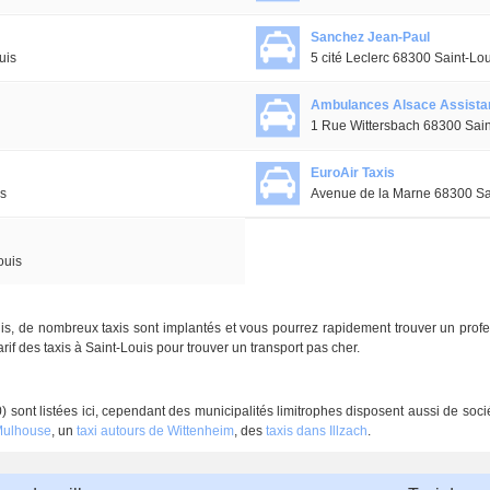
Sanchez Jean-Paul
uis
5 cité Leclerc 68300 Saint-Lo
Ambulances Alsace Assista
1 Rue Wittersbach 68300 Sain
EuroAir Taxis
is
Avenue de la Marne 68300 Sa
ouis
 de nombreux taxis sont implantés et vous pourrez rapidement trouver un profe
if des taxis à Saint-Louis pour trouver un transport pas cher.
) sont listées ici, cependant des municipalités limitrophes disposent aussi de soc
 Mulhouse
, un
taxi autours de Wittenheim
, des
taxis dans Illzach
.