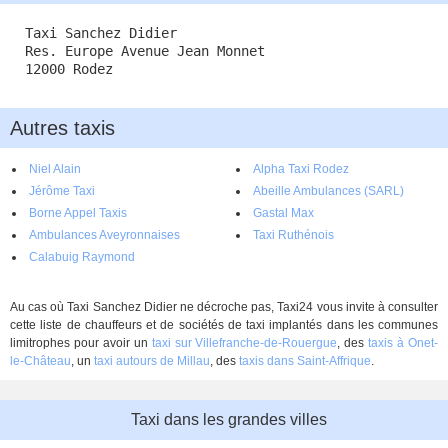
Taxi Sanchez Didier
Res. Europe Avenue Jean Monnet
12000 Rodez
Autres taxis
Niel Alain
Alpha Taxi Rodez
Jérôme Taxi
Abeille Ambulances (SARL)
Borne Appel Taxis
Gastal Max
Ambulances Aveyronnaises
Taxi Ruthénois
Calabuig Raymond
Au cas où Taxi Sanchez Didier ne décroche pas, Taxi24 vous invite à consulter
cette liste de chauffeurs et de sociétés de taxi implantés dans les communes
limitrophes pour avoir un
taxi sur Villefranche-de-Rouergue
, des
taxis à Onet-
le-Château
, un
taxi autours de Millau
, des
taxis dans Saint-Affrique
.
Taxi dans les grandes villes