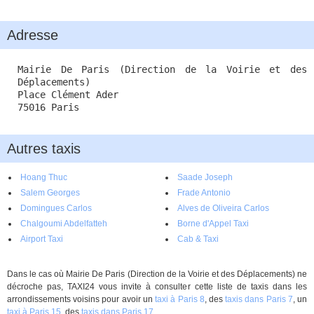
Adresse
Mairie De Paris (Direction de la Voirie et des
Déplacements)
Place Clément Ader
75016 Paris
Autres taxis
Hoang Thuc
Saade Joseph
Salem Georges
Frade Antonio
Domingues Carlos
Alves de Oliveira Carlos
Chalgoumi Abdelfatteh
Borne d'Appel Taxi
Airport Taxi
Cab & Taxi
Dans le cas où Mairie De Paris (Direction de la Voirie et des Déplacements) ne
décroche pas, TAXI24 vous invite à consulter cette liste de taxis dans les
arrondissements voisins pour avoir un
taxi à Paris 8
, des
taxis dans Paris 7
, un
taxi à Paris 15
, des
taxis dans Paris 17
.