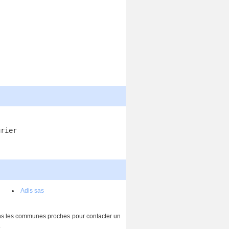
urier
Adis sas
dans les communes proches pour contacter un
.