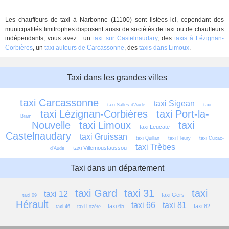
Les chauffeurs de taxi à Narbonne (11100) sont listées ici, cependant des
municipalités limitrophes disposent aussi de sociétés de taxi ou de chauffeurs
indépendants, vous avez : un
taxi sur Castelnaudary
, des
taxis à Lézignan-
Corbières
, un
taxi autours de Carcassonne
, des
taxis dans Limoux
.
Taxi dans les grandes villes
taxi Carcassonne
taxi Sigean
taxi Salles-d'Aude
taxi 
taxi Lézignan-Corbières
taxi Port-la-
Bram
Nouvelle
taxi Limoux
taxi 
taxi Leucate
Castelnaudary
taxi Gruissan
taxi Quillan
taxi Fleury
taxi Cuxac-
taxi Trèbes
taxi Villemoustaussou
d'Aude
Taxi dans un département
taxi Gard
taxi 31
taxi 
taxi 12
taxi Gers
taxi 09
Hérault
taxi 66
taxi 81
taxi 65
taxi 82
taxi 46
taxi Lozère