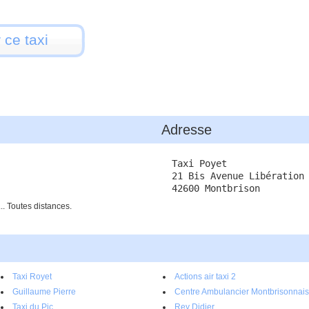
 ce taxi
Adresse
Taxi Poyet
21 Bis Avenue Libération
42600 Montbrison
.. Toutes distances.
Taxi Royet
Actions air taxi 2
Guillaume Pierre
Centre Ambulancier Montbrisonnais
Taxi du Pic
Rey Didier